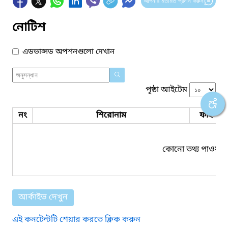
আপনার মতামত প্রদান করুন
নোটিশ
এডভান্সড অপশনগুলো দেখান
পৃষ্ঠা আইটেম
নং
শিরোনাম
ফাইল সম
কোনো তথ্য পাওয়া য
আর্কাইভ দেখুন
এই কনটেন্টটি শেয়ার করতে ক্লিক করুন