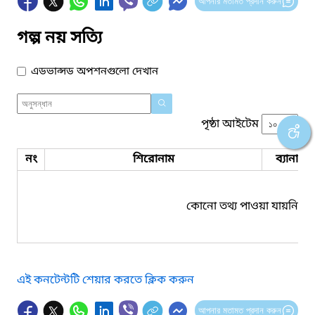
আপনার মতামত প্রদান করুন
গল্প নয় সত্যি
এডভান্সড অপশনগুলো দেখান
পৃষ্ঠা আইটেম
নং
শিরোনাম
ব্যানার 
কোনো তথ্য পাওয়া যায়নি।
এই কনটেন্টটি শেয়ার করতে ক্লিক করুন
আপনার মতামত প্রদান করুন