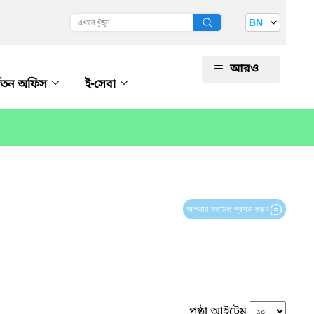
BN
আরও
ধ্বতন অফিস
ই-সেবা
আপনার মতামত প্রদান করুন
পৃষ্ঠা আইটেম