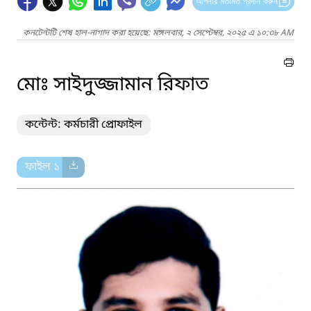
আপনার মতামত প্রদান করুন
কনটেন্টটি শেষ হাল-নাগাদ করা হয়েছে: মঙ্গলবার, ২ সেপ্টেম্বর, ২০২৫ এ ১০:৩৮ AM
মোঃ সাইদুজ্জামান রিফাত
কন্টেন্ট: কর্মচারী প্রোফাইল
ফাইল ১